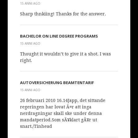
15 ANNI AGO
Sharp thnkiing! Thanks for the answer.
BACHELOR ON LINE DEGREE PROGRAMS
15 ANNI AGO
Thought it wouldn’t to give it a shot. I was
right.
AUTOVERSICHERUNG BEAMTENTARIF
15 ANNI AGO
26 februari 2010 16.14Japp, det sittande
regeringen har lovat Ã¤r att inga
nerdragningar skall ske under denna
mandatperiod.Som sÃ¥klart gÃ¥r ut
snart./Tinhead