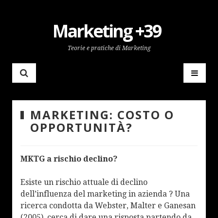
Marketing +39
Teorie e pratiche di Marketing
MARKETING: COSTO O
OPPORTUNITÀ?
MKTG a rischio declino?
Esiste un rischio attuale di declino
dell’influenza del marketing in azienda ? Una
ricerca condotta da Webster, Malter e Ganesan
(2005) cerca di dare una risposta partendo da