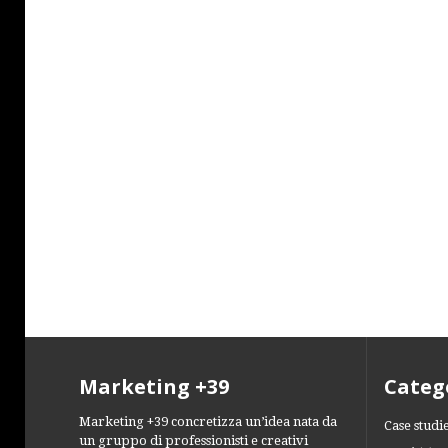
Marketing +39
Categ
Marketing +39 concretizza un’idea nata da
Case studi
un gruppo di professionisti e creativi