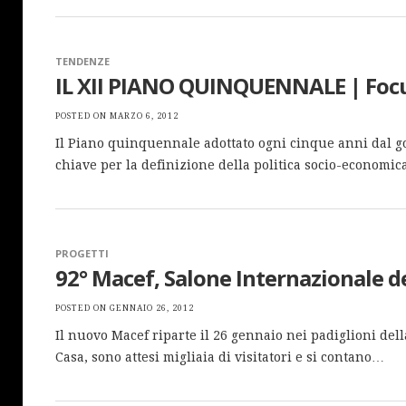
TENDENZE
IL XII PIANO QUINQUENNALE | Focus
POSTED ON
MARZO 6, 2012
Il Piano quinquennale adottato ogni cinque anni dal g
chiave per la definizione della politica socio-economic
PROGETTI
92° Macef, Salone Internazionale d
POSTED ON
GENNAIO 26, 2012
Il nuovo Macef riparte il 26 gennaio nei padiglioni del
Casa, sono attesi migliaia di visitatori e si contano…