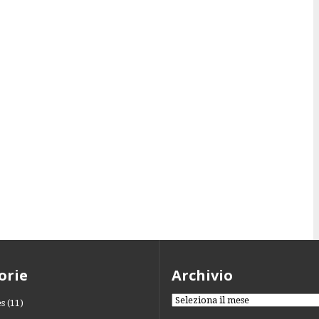
orie
Archivio
Archivio
es
(11)